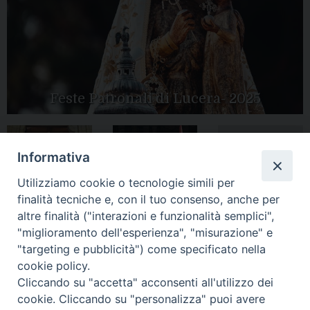
Feste Patronali di Lucera- 2025
Informativa
Tutte le gallery
Peregrinatio
Apertura Anno
Utilizziamo cookie o tecnologie simili per
Mariae in Diocesi
Giubilare 2025
finalità tecniche e, con il tuo consenso, anche per
altre finalità ("interazioni e funzionalità semplici",
"miglioramento dell'esperienza", "misurazione" e
"targeting e pubblicità") come specificato nella
cookie policy.
CONTATTI:
LUCERA
: Piazza Duomo, 13 - 71036 Lucera (FG) − tel.
Cliccando su "accetta" acconsenti all'utilizzo dei
0881/520882 - e-mail: info@diocesiluceratroia.it
Segreteria del
cookie. Cliccando su "personalizza" puoi avere
Vescovo
: tel/fax 0881/522244 - e-mail: