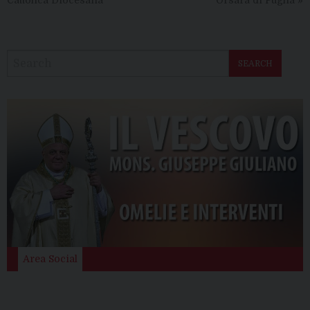
Cattolica Diocesana
Orsara di Puglia
»
SEARCH
Area Social