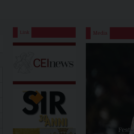
Link
Media
Feste