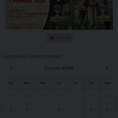
Iscriviti
CALENDARIO APPUNTAMENTI
‹
›
Agosto 2026
Lun
Mar
Mer
Gio
Ven
Sab
Dom
27
28
29
30
31
1
2
3
4
5
6
7
8
9