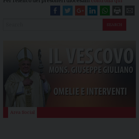
Per l’elenco dei presbiteri diocesani
controlla qui
SEARCH
Area Social