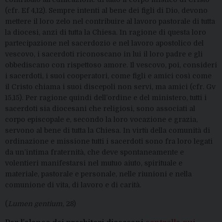
(cfr. Ef 4,12). Sempre intenti al bene dei figli di Dio, devono
mettere il loro zelo nel contribuire al lavoro pastorale di tutta
la diocesi, anzi di tutta la Chiesa. In ragione di questa loro
partecipazione nel sacerdozio e nel lavoro apostolico del
vescovo, i sacerdoti riconoscano in lui il loro padre e gli
obbediscano con rispettoso amore. Il vescovo, poi, consideri
i sacerdoti, i suoi cooperatori, come figli e amici così come
il Cristo chiama i suoi discepoli non servi, ma amici (cfr. Gv
15,15). Per ragione quindi dell’ordine e del ministero, tutti i
sacerdoti sia diocesani che religiosi, sono associati al
corpo episcopale e, secondo la loro vocazione e grazia,
servono al bene di tutta la Chiesa. In virtù della comunità di
ordinazione e missione tutti i sacerdoti sono fra loro legati
da un’intima fraternità, che deve spontaneamente e
volentieri manifestarsi nel mutuo aiuto, spirituale e
materiale, pastorale e personale, nelle riunioni e nella
comunione di vita, di lavoro e di carità.
(
Lumen gentium
, 28)