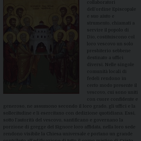
collaboratori
dell’ordine Episcopale
e suo aiuto e
strumento, chiamati a
servire il popolo di
Dio, costituiscono col
loro vescovo un solo
presbiterio sebbene
destinato a uffici
diversi. Nelle singole
comunità locali di
fedeli rendono in
certo modo presente il
vescovo, cui sono uniti
con cuore confidente e
generoso, ne assumono secondo il loro grado, gli uffici e la
sollecitudine e li esercitano con dedizione quotidiana. Essi,
sotto l’autorità del vescovo, santificano e governano la
porzione di gregge del Signore loro affidata, nella loro sede
rendono visibile la Chiesa universale e portano un grande
contributo all’edificazione di tutto il corpo mistico di Cristo