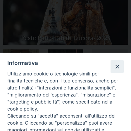
Feste Patronali di Lucera- 2025
Informativa
Tutte le gallery
Peregrinatio
Apertura Anno
Utilizziamo cookie o tecnologie simili per
Mariae in Diocesi
Giubilare 2025
finalità tecniche e, con il tuo consenso, anche per
altre finalità ("interazioni e funzionalità semplici",
"miglioramento dell'esperienza", "misurazione" e
"targeting e pubblicità") come specificato nella
cookie policy.
CONTATTI:
LUCERA
: Piazza Duomo, 13 - 71036 Lucera (FG) − tel.
Cliccando su "accetta" acconsenti all'utilizzo dei
0881/520882 - e-mail: info@diocesiluceratroia.it
Segreteria del
cookie. Cliccando su "personalizza" puoi avere
Vescovo
: tel/fax 0881/522244 - e-mail:
maggiori informazioni sui cookie utilizzati e
vescovo@diocesiluceratroia.it