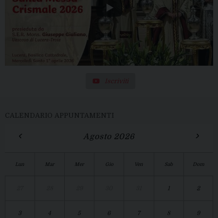
Iscriviti
CALENDARIO APPUNTAMENTI
‹
›
Agosto 2026
Lun
Mar
Mer
Gio
Ven
Sab
Dom
27
28
29
30
31
1
2
3
4
5
6
7
8
9