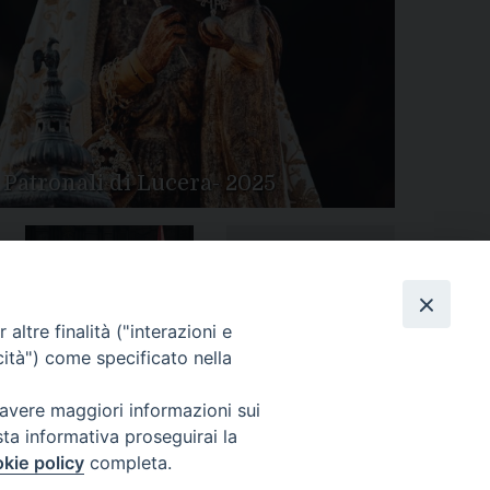
 Patronali di Lucera- 2025
Tutte le gallery
Peregrinatio Mariae in
altre finalità ("interazioni e
Diocesi
cità") come specificato nella
 avere maggiori informazioni sui
sta informativa proseguirai la
kie policy
completa.