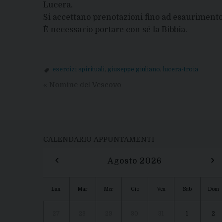
Lucera.
Si accettano prenotazioni fino ad esaurimento 
È necessario portare con sé la Bibbia.
esercizi spirituali
,
giuseppe giuliano
,
lucera-troia
«
Nomine del Vescovo
CALENDARIO APPUNTAMENTI
‹
›
Agosto 2026
Lun
Mar
Mer
Gio
Ven
Sab
Dom
27
28
29
30
31
1
2