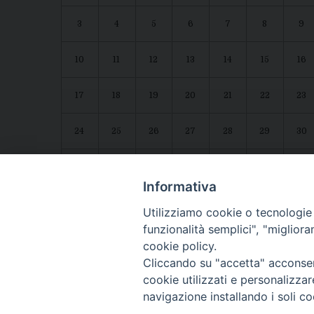
3
4
5
6
7
8
9
10
11
12
13
14
15
16
17
18
19
20
21
22
23
24
25
26
27
28
29
30
31
1
2
3
4
5
6
Agenda diocesana
Giubileo 2025
Informativa
Utilizziamo cookie o tecnologie s
funzionalità semplici", "miglior
cookie policy.
Cliccando su "accetta" acconsent
cookie utilizzati e personalizza
navigazione installando i soli co