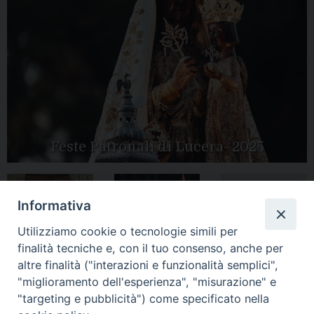
Feste Patronali di Lucera- 2025
Informativa
Tutte le gallery
Peregrinatio
Apertura Anno
Utilizziamo cookie o tecnologie simili per
Mariae in Diocesi
Giubilare 2025
finalità tecniche e, con il tuo consenso, anche per
altre finalità ("interazioni e funzionalità semplici",
"miglioramento dell'esperienza", "misurazione" e
"targeting e pubblicità") come specificato nella