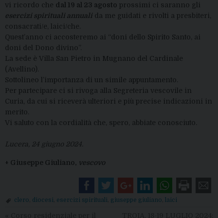
vi ricordo che
dal 19 al 23 agosto
prossimi ci saranno gli
esercizi spirituali annuali
da me guidati e rivolti a presbiteri,
consacrati/e, laici/che.
Quest’anno ci accosteremo ai “doni dello Spirito Santo, ai
doni del Dono divino”.
La sede è Villa San Pietro in Mugnano del Cardinale
(Avellino).
Sottolineo l’importanza di un simile appuntamento.
Per partecipare ci si rivoga alla Segreteria vescovile in
Curia, da cui si riceverà ulteriori e più precise indicazioni in
merito.
Vi saluto con la cordialità che, spero, abbiate conosciuto.
Lucera, 24 giugno 2024.
+ Giuseppe Giuliano,
vescovo
clero
,
diocesi
,
esercizi spirituali
,
giuseppe giuliano
,
laici
«
Corso residenziale per il
TROIA, 18-19 LUGLIO 2024: