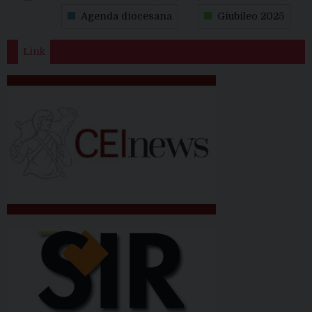
31
1
2
3
4
5
6
Agenda diocesana
Giubileo 2025
Link