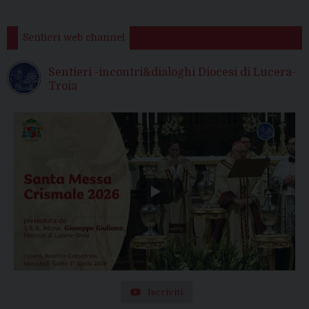
Sentieri web channel
Sentieri -incontri&dialoghi Diocesi di Lucera-
Troia
Iscriviti