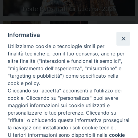
Feste Patronali di Lucera- 2025
Informativa
Tutte le gallery
Peregrinatio
Apertura Anno
Utilizziamo cookie o tecnologie simili per
Mariae in Diocesi
Giubilare 2025
finalità tecniche e, con il tuo consenso, anche per
altre finalità ("interazioni e funzionalità semplici",
"miglioramento dell'esperienza", "misurazione" e
"targeting e pubblicità") come specificato nella
cookie policy.
CONTATTI:
LUCERA
: Piazza Duomo, 13 - 71036 Lucera (FG) − tel.
Cliccando su "accetta" acconsenti all'utilizzo dei
0881/520882 - e-mail: info@diocesiluceratroia.it
Segreteria del
cookie. Cliccando su "personalizza" puoi avere
Vescovo
: tel/fax 0881/522244 - e-mail:
maggiori informazioni sui cookie utilizzati e
vescovo@diocesiluceratroia.it
TROIA
: Piazza Episcopio - 71029 Troia (FG) − tel. 0881/977051
personalizzare le tue preferenze. Cliccando su
"rifiuta" o chiudendo questa informativa proseguirai
la navigazione installando i soli cookie tecnici.
Ulteriori informazioni sono disponibili nella
cookie
Preferenze Cookie