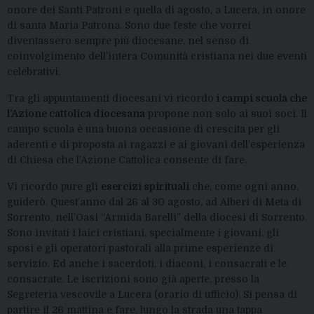
onore dei Santi Patroni e quella di agosto, a Lucera, in onore
di santa Maria Patrona. Sono due feste che vorrei
diventassero sempre più diocesane, nel senso di
coinvolgimento dell’intera Comunità cristiana nei due eventi
celebrativi.
Tra gli appuntamenti diocesani vi ricordo
i campi scuola che
l’Azione cattolica diocesana
propone non solo ai suoi soci. Il
campo scuola è una buona occasione di crescita per gli
aderenti e di proposta ai ragazzi e ai giovani dell’esperienza
di Chiesa che l’Azione Cattolica consente di fare.
Vi ricordo pure gli
esercizi spirituali
che, come ogni anno,
guiderò. Quest’anno dal 26 al 30 agosto, ad Alberi di Meta di
Sorrento, nell’Oasi “Armida Barelli” della diocesi di Sorrento.
Sono invitati i laici cristiani, specialmente i giovani, gli
sposi e gli operatori pastorali alla prime esperienze di
servizio. Ed anche i sacerdoti, i diaconi, i consacrati e le
consacrate. Le iscrizioni sono già aperte, presso la
Segreteria vescovile a Lucera (orario di ufficio). Si pensa di
partire il 26 mattina e fare, lungo la strada una tappa