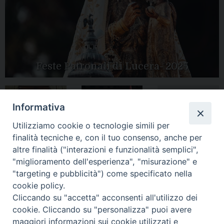
Feste Patronali di Lucera- 2025
Informativa
Tutte le gallery
Peregrinatio
Apertura Anno
Utilizziamo cookie o tecnologie simili per
Mariae in Diocesi
Giubilare 2025
finalità tecniche e, con il tuo consenso, anche per
altre finalità ("interazioni e funzionalità semplici",
"miglioramento dell'esperienza", "misurazione" e
"targeting e pubblicità") come specificato nella
cookie policy.
CONTATTI:
LUCERA
: Piazza Duomo, 13 - 71036 Lucera (FG) − tel.
Cliccando su "accetta" acconsenti all'utilizzo dei
0881/520882 - e-mail: info@diocesiluceratroia.it
Segreteria del
cookie. Cliccando su "personalizza" puoi avere
Vescovo
: tel/fax 0881/522244 - e-mail:
maggiori informazioni sui cookie utilizzati e
vescovo@diocesiluceratroia.it