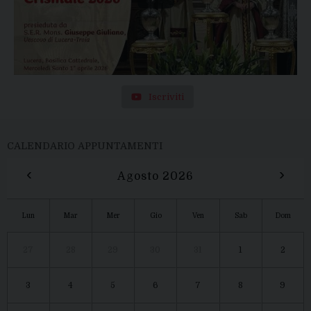
Iscriviti
CALENDARIO APPUNTAMENTI
‹
›
Agosto 2026
Lun
Mar
Mer
Gio
Ven
Sab
Dom
27
28
29
30
31
1
2
3
4
5
6
7
8
9