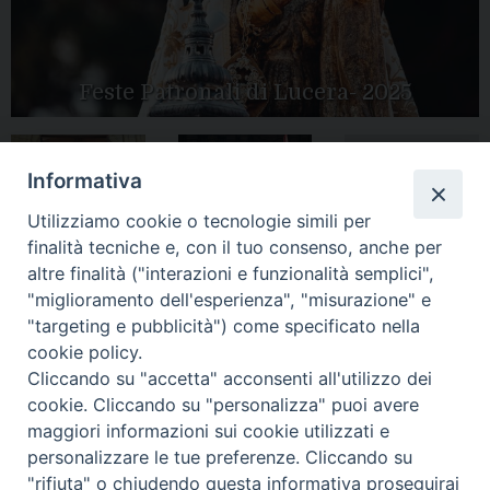
Feste Patronali di Lucera- 2025
Informativa
Tutte le gallery
Peregrinatio
Apertura Anno
Utilizziamo cookie o tecnologie simili per
Mariae in Diocesi
Giubilare 2025
finalità tecniche e, con il tuo consenso, anche per
altre finalità ("interazioni e funzionalità semplici",
"miglioramento dell'esperienza", "misurazione" e
"targeting e pubblicità") come specificato nella
cookie policy.
CONTATTI:
Cliccando su "accetta" acconsenti all'utilizzo dei
LUCERA
: Piazza Duomo, 13 - 71036 Lucera (FG) − tel.
0881/520882 - e-mail: info@diocesiluceratroia.it
Segreteria del
cookie. Cliccando su "personalizza" puoi avere
Vescovo
: tel/fax 0881/522244 - e-mail:
maggiori informazioni sui cookie utilizzati e
vescovo@diocesiluceratroia.it
TROIA
: Piazza Episcopio - 71029 Troia (FG) − tel. 0881/977051
personalizzare le tue preferenze. Cliccando su
"rifiuta" o chiudendo questa informativa proseguirai