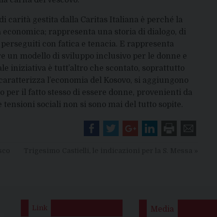
la carità del Vescovo.
i carità gestita dalla Caritas Italiana è perché la
 economica; rappresenta una storia di dialogo, di
e perseguiti con fatica e tenacia. E rappresenta
re un modello di sviluppo inclusivo per le donne e
le iniziativa è tutt’altro che scontato, soprattutto
 caratterizza l’economia del Kosovo, si aggiungono
 per il fatto stesso di essere donne, provenienti da
 tensioni sociali non si sono mai del tutto sopite.
sco
Trigesimo Castielli, le indicazioni per la S. Messa
»
Link
Media