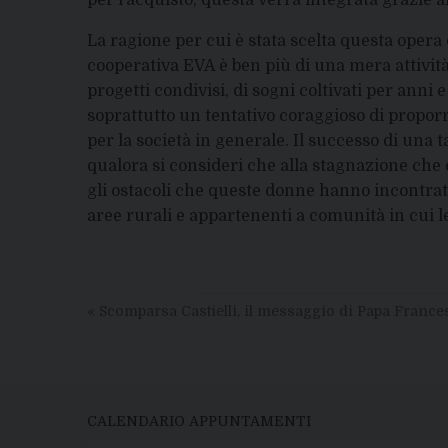
per l’acquisto, questa verrà integrata grazie al
La ragione per cui è stata scelta questa opera d
cooperativa EVA è ben più di una mera attività
progetti condivisi, di sogni coltivati per anni 
soprattutto un tentativo coraggioso di propor
per la società in generale. Il successo di una ta
qualora si consideri che alla stagnazione che
gli ostacoli che queste donne hanno incontrato
aree rurali e appartenenti a comunità in cui le
«
Scomparsa Castielli, il messaggio di Papa France
CALENDARIO APPUNTAMENTI