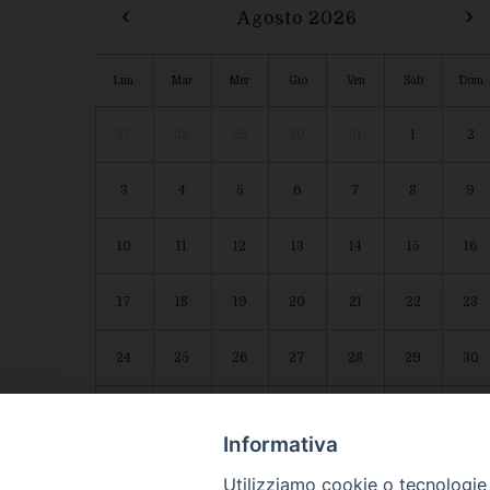
‹
›
Agosto 2026
Lun
Mar
Mer
Gio
Ven
Sab
Dom
27
28
29
30
31
1
2
3
4
5
6
7
8
9
10
11
12
13
14
15
16
17
18
19
20
21
22
23
24
25
26
27
28
29
30
31
1
2
3
4
5
6
Agenda diocesana
Giubileo 2025
Informativa
Utilizziamo cookie o tecnologie s