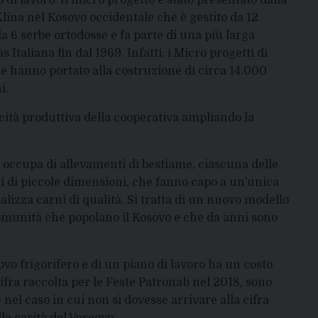
 di lavoro. Il micro progetto è stato presentato dalla
lina nel Kosovo occidentale che è gestito da 12
da 6 serbe ortodosse e fa parte di una più larga
s Italiana fin dal 1969. Infatti, i Micro progetti di
e hanno portato alla costruzione di circa 14.000
i.
cità produttiva della cooperativa ampliando la
si occupa di allevamenti di bestiame, ciascuna delle
ti di piccole dimensioni, che fanno capo a un’unica
izza carni di qualità. Si tratta di un nuovo modello
 comunità che popolano il Kosovo e che da anni sono
ovo frigorifero e di un piano di lavoro ha un costo
ifra raccolta per le Feste Patronali nel 2018, sono
e nel caso in cui non si dovesse arrivare alla cifra