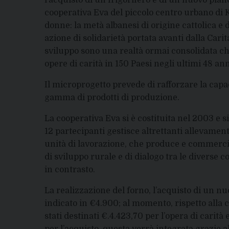
l’acquisto di un frigorifero e di un nuovo piano
cooperativa Eva del piccolo centro urbano di K
donne: la metà albanesi di origine cattolica e 
azione di solidarietà portata avanti dalla Carita
sviluppo sono una realtà ormai consolidata ch
opere di carità in 150 Paesi negli ultimi 48 ann
Il microprogetto prevede di rafforzare la capa
gamma di prodotti di produzione.
La cooperativa Eva si è costituita nel 2003 e 
12 partecipanti gestisce altrettanti allevamen
unità di lavorazione, che produce e commercial
di sviluppo rurale e di dialogo tra le diverse
in contrasto.
La realizzazione del forno, l’acquisto di un nu
indicato in €4.900; al momento, rispetto alla c
stati destinati €.4.423,70 per l’opera di carità 