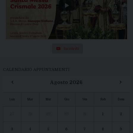
Iscriviti
CALENDARIO APPUNTAMENTI
‹
›
Agosto 2026
Lun
Mar
Mer
Gio
Ven
Sab
Dom
27
28
29
30
31
1
2
3
4
5
6
7
8
9