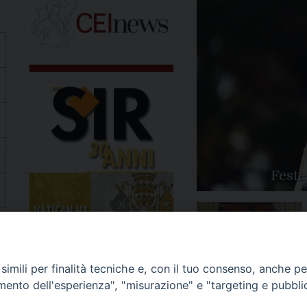
Feste
Apertura Anno Giubilare
imili per finalità tecniche e, con il tuo consenso, anche per 
2025
amento dell'esperienza", "misurazione" e "targeting e pubbli