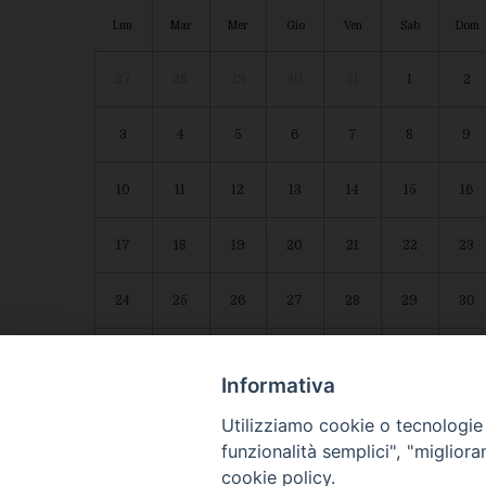
Lun
Mar
Mer
Gio
Ven
Sab
Dom
27
28
29
30
31
1
2
3
4
5
6
7
8
9
10
11
12
13
14
15
16
17
18
19
20
21
22
23
24
25
26
27
28
29
30
31
1
2
3
4
5
6
Agenda diocesana
Giubileo 2025
Informativa
Utilizziamo cookie o tecnologie s
funzionalità semplici", "miglior
cookie policy.