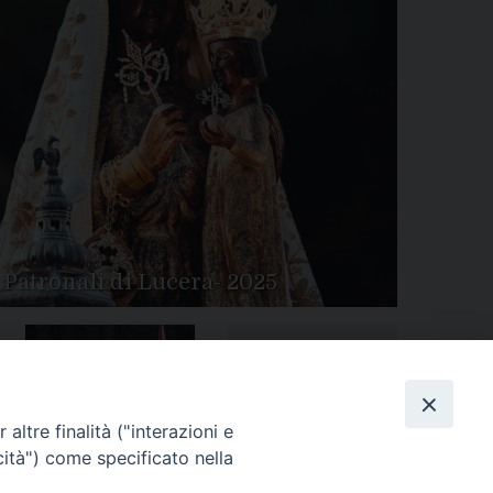
 Patronali di Lucera- 2025
Tutte le gallery
Peregrinatio Mariae in
altre finalità ("interazioni e
Diocesi
cità") come specificato nella