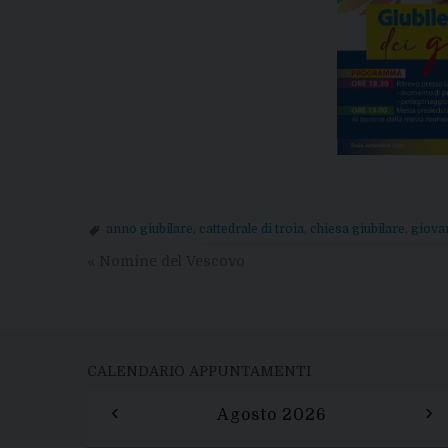
anno giubilare
,
cattedrale di troia
,
chiesa giubilare
,
giova
«
Nomine del Vescovo
CALENDARIO APPUNTAMENTI
‹
›
Agosto 2026