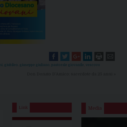
ni
,
giubileo
,
giuseppe giuliano
,
pastorale giovanile
,
vescovo
Don Donato D’Amico: sacerdote da 25 anni
»
Link
Media