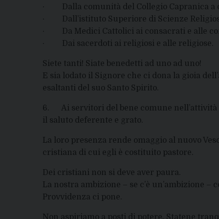
· Dalla comunità del Collegio Capranica a q
· Dall’istituto Superiore di Scienze Religiose
· Da Medici Cattolici ai consacrati e alle cons
· Dai sacerdoti ai religiosi e alle religiose.
Siete tanti! Siate benedetti ad uno ad uno!
E sia lodato il Signore che ci dona la gioia de
esaltanti del suo Santo Spirito.
6. Ai servitori del bene comune nell’attività
il saluto deferente e grato.
La loro presenza rende omaggio al nuovo Vesc
cristiana di cui egli è costituito pastore.
Dei cristiani non si deve aver paura.
La nostra ambizione – se c’è un’ambizione – co
Provvidenza ci pone.
Non aspiriamo a posti di potere. Statene tranqui