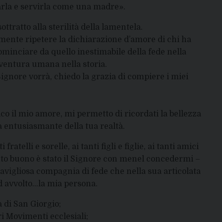
marla e servirla come una madre».
tratto alla sterilità della lamentela.
mente ripetere la dichiarazione d’amore di chi ha
ominciare da quello inestimabile della fede nella
vventura umana nella storia.
 Signore vorrà, chiedo la grazia di compiere i miei
dico il mio amore, mi permetto di ricordati la bellezza
a entusiasmante della tua realtà.
telli e sorelle, ai tanti figli e figlie, ai tanti amici
to buono è stato il Signore con menel concedermi –
avigliosa compagnia di fede che nella sua articolata
d avvolto…la mia persona.
 di San Giorgio;
ri Movimenti ecclesiali;