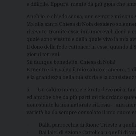
e difficile. Eppure, niente dà più gioia che a
Anch’io, e chiedo scusa, non sempre mi sono sot
Ma alla santa Chiesa di Nola desidero solenne
ricevuto, tramite essa, innumerevoli doni, a c
quale sono vissuto e della quale vivo la mia a
Il dono della fede cattolica: in essa, quando il
giorni terreni.
Sii dunque benedetta, Chiesa di Nola!
E mentre ti rivolgo il mio saluto e, ancora, ti 
e la grandezza della tua storia e la consistenz
5. Un saluto memore e grato devo poi ai tanti fra
ed amiche che da più parti mi ricordano quan
nonostante la mia naturale ritrosia – una mer
varietà ha da sempre consolato il mio cuore e
· Dalla parrocchia di Rione Trieste a quella
· Dai laici di Azione Cattolica a quelli di va