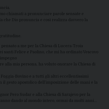
uncia.
iamo chiamati a pronunciare parole sensate e
ola che Dio pronuncia e così realizza davvero la
ratitudine.
pensato a me per la Chiesa di Lucera-Troia
santi Felice e Paolino, che mi ha ordinato Vescovo
o impegno
 alla mia persona, ha voluto onorare la Chiesa di
ggia-Bovino e a tutti gli altri eccellentissimi
 il gesto apostolico dell’imposizione delle mani e la
nor Pero Sudar e alla Chiesa di Sarajevo per la
stanno dando al mondo intero, ormai da molti anni…