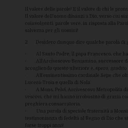
Il valore delle parole! E il valore di chi le pron
Il valore dell’uomo dinanzi a Dio, verso cui s
coinvolgenti, parole vere, in risposta alla Par
salvezza per gli uomini!
2. Desidero dunque dire qualche parola di g
· Al Santo Padre, il papa Francesco, che ha 
· All’Arcivescovo Beniamino, successore dei 
accogliendo questo ulteriore e, spero, gradit
· All’eminentissimo cardinale Sepe che oltre
Lucera-Troia e quella di Nola
· A Mons. Pelvi, Arcivescovo Metropolita di Fo
vescovi, che mi hanno irrobustito di grazia con
preghiera consacratoria.
· Una parola di speciale fraternità a Monsig
testimonianza di fedeltà al Regno di Dio che 
forse troppi anni!