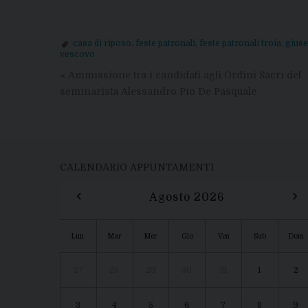
casa di riposo
,
feste patronali
,
feste patronali troia
,
giuse
vescovo
«
Ammissione tra i candidati agli Ordini Sacri del
seminarista Alessandro Pio De Pasquale
CALENDARIO APPUNTAMENTI
‹
›
Agosto 2026
Lun
Mar
Mer
Gio
Ven
Sab
Dom
27
28
29
30
31
1
2
3
4
5
6
7
8
9