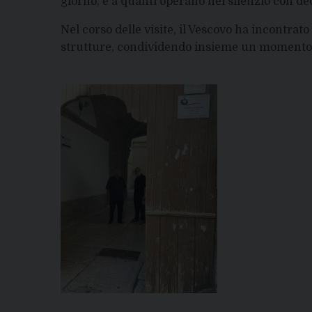
giorno, e a quanti operano nel silenzio con ded
Nel corso delle visite, il Vescovo ha incontrato g
strutture, condividendo insieme un momento 