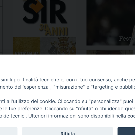
Feste
Apertura Anno Giubilare
imili per finalità tecniche e, con il tuo consenso, anche per 
2025
amento dell'esperienza", "misurazione" e "targeting e pubbli
i all'utilizzo dei cookie. Cliccando su "personalizza" puoi
re le tue preferenze. Cliccando su "rifiuta" o chiudendo que
okie tecnici. Ulteriori informazioni sono disponibili nella
coo
81/520882 - e-mail: info@diocesiluceratroia.it
Rifiuta