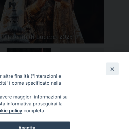
 Patronali di Lucera- 2025
Tutte le gallery
Peregrinatio Mariae in
altre finalità ("interazioni e
Diocesi
cità") come specificato nella
 avere maggiori informazioni sui
sta informativa proseguirai la
kie policy
completa.
Accetta