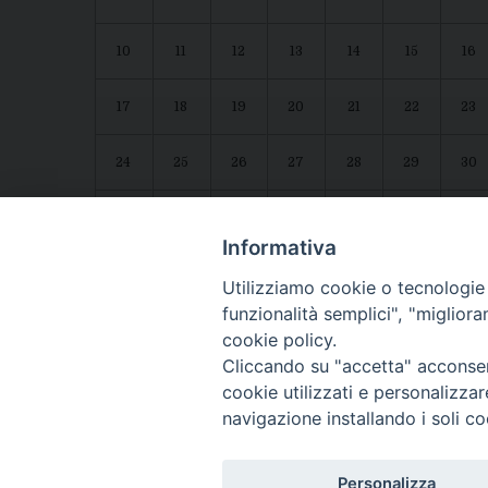
10
11
12
13
14
15
16
17
18
19
20
21
22
23
24
25
26
27
28
29
30
31
1
2
3
4
5
6
Agenda diocesana
Giubileo 2025
Informativa
Utilizziamo cookie o tecnologie s
funzionalità semplici", "miglior
cookie policy.
Cliccando su "accetta" acconsent
cookie utilizzati e personalizza
navigazione installando i soli co
CONTATTI:
LUCERA
: Piazza Duomo, 13 - 71036 Lucera (FG) − tel. 08
Personalizza