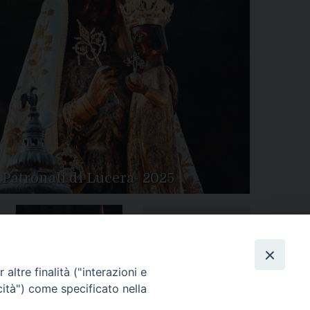
 Patronali di Lucera- 2025
Tutte le gallery
Peregrinatio Mariae in
altre finalità ("interazioni e
Diocesi
cità") come specificato nella