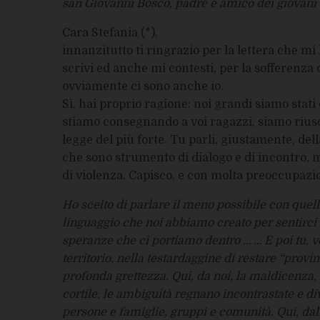
san Giovanni Bosco, padre e amico dei giovani
Cara Stefania (*),
innanzitutto ti ringrazio per la lettera che mi 
scrivi ed anche mi contesti, per la sofferenza 
ovviamente ci sono anche io.
Sì, hai proprio ragione: noi grandi siamo stati
stiamo consegnando a voi ragazzi, siamo riusc
legge del più forte. Tu parli, giustamente, del
che sono strumento di dialogo e di incontro, 
di violenza. Capisco, e con molta preoccupazion
Ho scelto di parlare il meno possibile con quelli
linguaggio che noi abbiamo creato per sentirci 
speranze che ci portiamo dentro … … E poi tu, ve
territorio, nella testardaggine di restare “provi
profonda grettezza. Qui, da noi, la maldicenza, l
cortile, le ambiguità regnano incontrastate e di
persone e famiglie, gruppi e comunità. Qui, dall