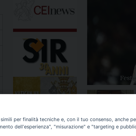
Feste
Apertura Anno Giubilare
imili per finalità tecniche e, con il tuo consenso, anche per 
2025
amento dell'esperienza", "misurazione" e "targeting e pubbli