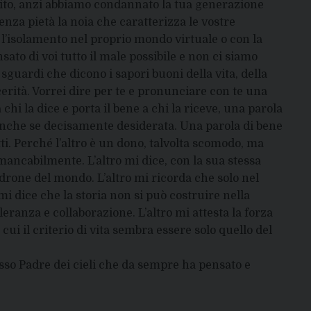
nito, anzi abbiamo condannato la tua generazione
enza pietà la noia che caratterizza le vostre
 l’isolamento nel proprio mondo virtuale o con la
ato di voi tutto il male possibile e non ci siamo
ri sguardi che dicono i sapori buoni della vita, della
cerità. Vorrei dire per te e pronunciare con te una
 chi la dice e porta il bene a chi la riceve, una parola
anche se decisamente desiderata. Una parola di bene
tti. Perché l’altro è un dono, talvolta scomodo, ma
ancabilmente. L’altro mi dice, con la sua stessa
adrone del mondo. L’altro mi ricorda che solo nel
mi dice che la storia non si può costruire nella
eranza e collaborazione. L’altro mi attesta la forza
cui il criterio di vita sembra essere solo quello del
stesso Padre dei cieli che da sempre ha pensato e