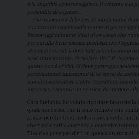
e la stupidità spadroneggiano. Il cinismo e la pa
possibilità di sognare…
… E la mancanza di lavoro, le inquietudini di noi
non trovano ascolto nella mente di personaggi in
Personaggi talmente illusi di se stessi che nutro
per cui alla benevolenza preferiscono l’aggress
diventati i social, lì dove tutti si trasformano 
ogni altrui tentativo di “volare alto”. Il rispetto 
questo non è civiltà. Si deve purtroppo assistere
perdutamente innamorati di se stessi da metter
anonimi accusatori. L’altro, soprattutto quando 
interesse, è sempre un nemico, da mettere alla
Cara Stefania, ho voluto riportare brani della t
quale successo, che ti sono vicino e che condi
grazie perché ti sei rivolta a me, perché hai i
che ti sei sentita costretta a costruire intorno 
Ti scrivo pure per dirti, in questa cultura di 