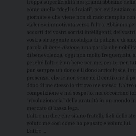
troppa superficialità noi grandi abbiamo defi
come quella “degli sdraiati”, per evidenziare s
giornate e che viene non di rado riempita con
violenza immotivata verso l’altro. Abbiamo pens
accorti dei vostri sorrisi intelligenti, dei vost
vostra struggente nostalgia di pulizia e di sin
parola di
bene-dizione
, una parola che nobilita
di benevolenza, oggi non molto frequentata, 
perché l’altro è un bene per me, per te, per tu
pur sempre un dono e il dono arricchisce, imm
presenza, che io non sono né il centro né il p
dono di me stesso io ritrovo me stesso. L’altro 
competizione e nel sospetto, ma occorrono toll
“rivoluzionaria” della gratuità in un mondo in 
mercato di bassa lega.
L’altro mi dice che siamo fratelli, figli dello 
voluto me così come ha pensato e voluto lui.
L’altro …