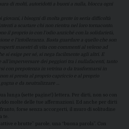
ura di molti, autoridotti a buoni a nulla, blocca ogni
 giovani, i bisogni di molta gente in seria difficoltà
tenti a scartare chi non rientra nel loro tornaconto.
no il proprio io con l’odio anziché con la solidarietà,
ione e l’intolleranza. Basta guardare a quello che son
in esperti maestri di vita con commenti al veleno ad
che si esige per sé, si nega facilmente agli altri. E
 all’imperversare dei peggiori tra i nullafacenti, tanto
si con prepotenza in vetrina o da trasformarsi in
non si presta al proprio capriccio e al proprio
 gogna e da neutralizzare …
ua lunga (sette pagine!) lettera. Per dirti, non so con
vido molte delle tue affermazioni. Ed anche per dirti
nfranto, forse senza accorgerti, il muro di solitudine
a te.
“cattive e brutte” parole, una “buona parola”. Con