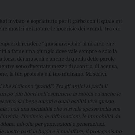
hai inviato, e soprattutto per il garbo con il quale mi
che mostri nel notare le ipocrisie dei grandi, tra cui
 capaci di rendere “quasi invivibile” il mondo che
iti a farne una giungla dove vale sempre e solo la
la forza dei muscoli e anche di quella delle parole
mentre sono diventate mezzo di scontro, di accusa,
e, la tua protesta e il tuo mutismo. Mi scrivi.
 che si dicono “grandi”. Tra gli amici si parla il
un po’ più liberi nell’esprimere la rabbia ed anche le
scovo, sai bene quanti e quali ostilità vive questo
ncia”, con una mentalità che si rivela spesso nella sua
’invidia, l’inciucio, le diffamazioni, le immobilità da
vidono, talvolta per generazioni e generazioni,
e nostre parti la bugia e il malaffare, il protagonismo