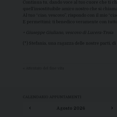
Continua tu, dando voce al tuo cuore che ti chi
quell’insostituibile amico nostro che si chiam
Al tuo “ciao, vescovo”, rispondo con il mio “ci
E permettimi: ti benedico veramente con tutto
+ Giuseppe Giuliano, vescovo di Lucera-Troia
(*) Stefania, una ragazza delle nostre parti, d
«
Attentato del fine vita
CALENDARIO APPUNTAMENTI
‹
›
Agosto 2026