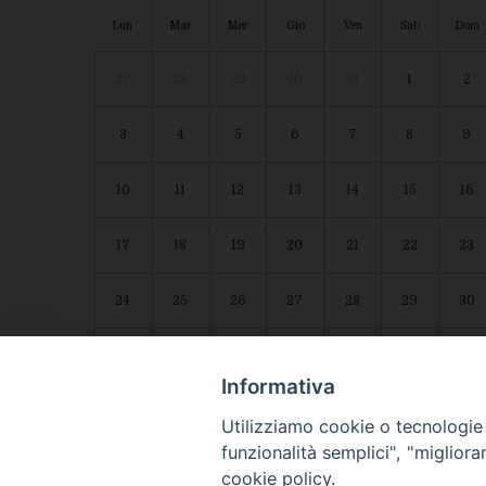
Lun
Mar
Mer
Gio
Ven
Sab
Dom
27
28
29
30
31
1
2
3
4
5
6
7
8
9
10
11
12
13
14
15
16
17
18
19
20
21
22
23
24
25
26
27
28
29
30
31
1
2
3
4
5
6
Agenda diocesana
Giubileo 2025
Informativa
Utilizziamo cookie o tecnologie s
funzionalità semplici", "miglior
cookie policy.