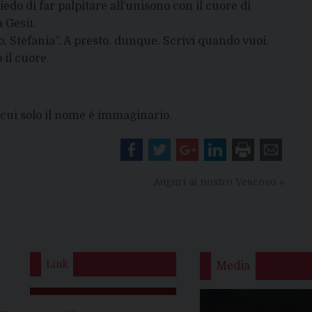
edo di far palpitare all’unisono con il cuore di
a Gesù.
ao, Stefania”. A presto. dunque. Scrivi quando vuoi.
 il cuore.
i cui solo il nome è immaginario.
Auguri al nostro Vescovo
»
Link
Media