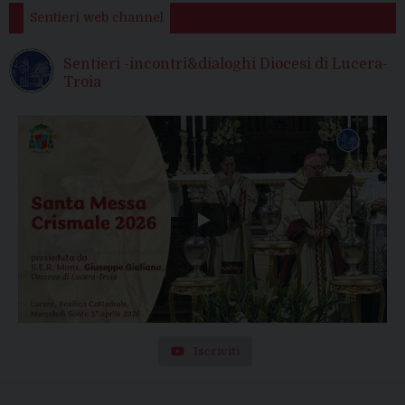
Sentieri web channel
Sentieri -incontri&dialoghi Diocesi di Lucera-
Troia
Iscriviti