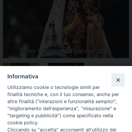
Feste Patronali di Lucera- 2025
Informativa
Tutte le gallery
Peregrinatio
Apertura Anno
Utilizziamo cookie o tecnologie simili per
Mariae in Diocesi
Giubilare 2025
finalità tecniche e, con il tuo consenso, anche per
altre finalità ("interazioni e funzionalità semplici",
"miglioramento dell'esperienza", "misurazione" e
"targeting e pubblicità") come specificato nella
cookie policy.
CONTATTI:
LUCERA
: Piazza Duomo, 13 - 71036 Lucera (FG) − tel.
Cliccando su "accetta" acconsenti all'utilizzo dei