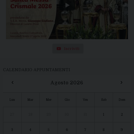
Iscriviti
CALENDARIO APPUNTAMENTI
‹
›
Agosto 2026
Lun
Mar
Mer
Gio
Ven
Sab
Dom
27
28
29
30
31
1
2
3
4
5
6
7
8
9