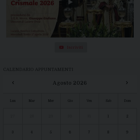
Iscriviti
CALENDARIO APPUNTAMENTI
‹
›
Agosto 2026
Lun
Mar
Mer
Gio
Ven
Sab
Dom
27
28
29
30
31
1
2
3
4
5
6
7
8
9