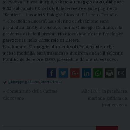
televisiva l’intera liturgia,
sabato 30 maggio 2020, dalle ore
8.55
, sul canale 110 del digitale terrestre e sulle pagine fb
“Sentieri – incontri&dialoghi Diocesi di Lucera-Troia” e
“Telecattolica Lucera”. La solenne celebrazione sarà
presieduta da S.E. il vescovo, mons. Giuseppe Giuliano, alla
presenza di tutto il presbiterio diocesano e di un fedele per
parrocchia, nella Cattedrale di Lucera.
L’indomani,
31 maggio, domenica di Pentecoste
, nelle
stesse modalità, sarà trasmesso in diretta anche il solenne
Pontificale delle ore 12.00, presieduto da mons. Vescovo.
giuseppe giuliano
,
lucera-troia
«
Comunicato della Caritas
Alle 17.30, la preghiera
diocesana
mariana guidata da
Francesco
»