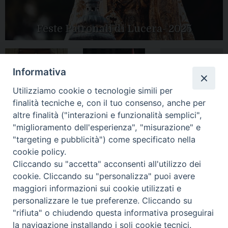
Feste Patronali di Lucera- 2025
Informativa
Tutte le gallery
Peregrinatio
Apertura Anno
Utilizziamo cookie o tecnologie simili per
Mariae in Diocesi
Giubilare 2025
finalità tecniche e, con il tuo consenso, anche per
altre finalità ("interazioni e funzionalità semplici",
"miglioramento dell'esperienza", "misurazione" e
"targeting e pubblicità") come specificato nella
cookie policy.
CONTATTI:
LUCERA
: Piazza Duomo, 13 - 71036 Lucera (FG) − tel.
Cliccando su "accetta" acconsenti all'utilizzo dei
0881/520882 - e-mail: info@diocesiluceratroia.it
Segreteria del
cookie. Cliccando su "personalizza" puoi avere
Vescovo
: tel/fax 0881/522244 - e-mail:
vescovo@diocesiluceratroia.it
maggiori informazioni sui cookie utilizzati e
TROIA
: Piazza Episcopio - 71029 Troia (FG) − tel. 0881/977051
personalizzare le tue preferenze. Cliccando su
"rifiuta" o chiudendo questa informativa proseguirai
la navigazione installando i soli cookie tecnici.