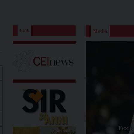
Link
Media
Feste