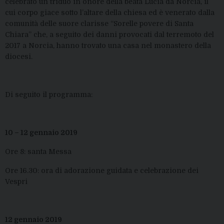
celebrato un triduo in onore della beata Lucia da Norcia, il
cui corpo giace sotto l’altare della chiesa ed è venerato dalla
comunità delle suore clarisse “Sorelle povere di Santa
Chiara” che, a seguito dei danni provocati dal terremoto del
2017 a Norcia, hanno trovato una casa nel monastero della
diocesi.
Di seguito il programma:
10 – 12 gennaio 2019
Ore 8: santa Messa
Ore 16.30: ora di adorazione guidata e celebrazione dei
Vespri
12 gennaio 2019