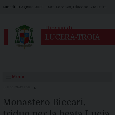
Skip
Lunedì 10 Agosto 2026 –
San Lorenzo, Diacono E Martire
to
content
Menu
8 GENNAIO 2019
Monastero Biccari,
triduo per la beata Lucia