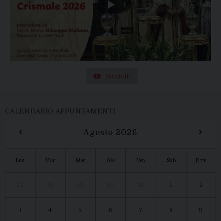
Iscriviti
CALENDARIO APPUNTAMENTI
‹
›
Agosto 2026
Lun
Mar
Mer
Gio
Ven
Sab
Dom
27
28
29
30
31
1
2
3
4
5
6
7
8
9