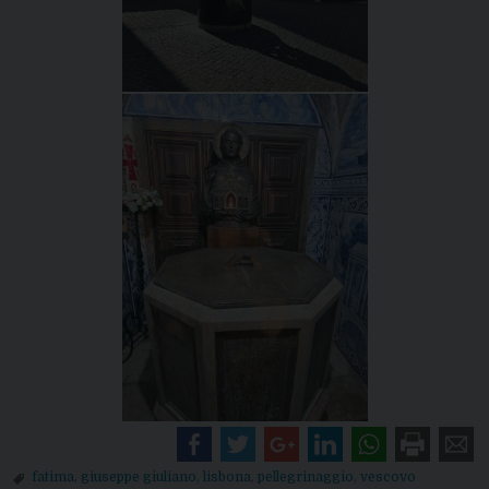
fatima
,
giuseppe giuliano
,
lisbona
,
pellegrinaggio
,
vescovo