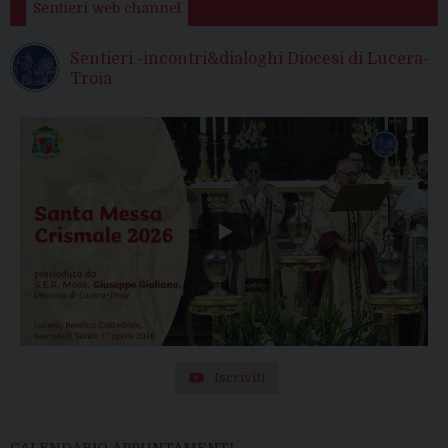
Sentieri web channel
Sentieri -incontri&dialoghi Diocesi di Lucera-
Troia
Iscriviti
CALENDARIO APPUNTAMENTI