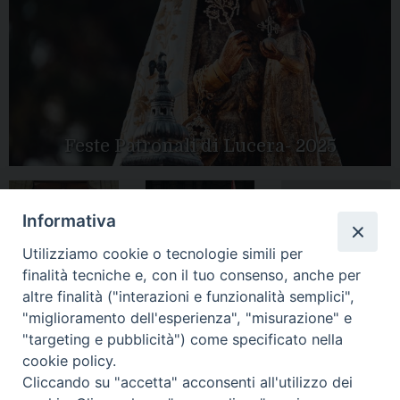
Feste Patronali di Lucera- 2025
Informativa
Tutte le gallery
Peregrinatio
Apertura Anno
Utilizziamo cookie o tecnologie simili per
Mariae in Diocesi
Giubilare 2025
finalità tecniche e, con il tuo consenso, anche per
altre finalità ("interazioni e funzionalità semplici",
"miglioramento dell'esperienza", "misurazione" e
"targeting e pubblicità") come specificato nella
cookie policy.
CONTATTI:
LUCERA
: Piazza Duomo, 13 - 71036 Lucera (FG) − tel.
Cliccando su "accetta" acconsenti all'utilizzo dei
0881/520882 - e-mail: info@diocesiluceratroia.it
Segreteria del