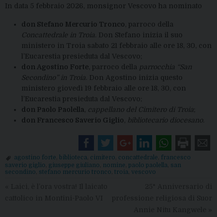
In data 5 febbraio 2026, monsignor Vescovo ha nominato
don Stefano Mercurio Tronco
, parroco della
Concattedrale in Troia
. Don Stefano inizia il suo
ministero in Troia sabato 21 febbraio alle ore 18, 30, con
l’Eucarestia presieduta dal Vescovo;
don Agostino Forte
, parroco della
parrocchia “San
Secondino” in Troia
. Don Agostino inizia questo
ministero giovedì 19 febbraio alle ore 18, 30, con
l’Eucarestia presieduta dal Vescovo;
don Paolo Paolella
,
cappellano del Cimitero di Troia
;
don Francesco Saverio Giglio
,
bibliotecario diocesano
.
agostino forte
,
biblioteca
,
cimitero
,
concattedrale
,
francesco
saverio giglio
,
giuseppe giuliano
,
nomine
,
paolo paolella
,
san
secondino
,
stefano mercurio tronco
,
troia
,
vescovo
«
Laici, è l’ora vostra! Il laicato
25° Anniversario di
cattolico in Montini-Paolo VI
professione religiosa di Suor
Annie Nitu Kangwele
»