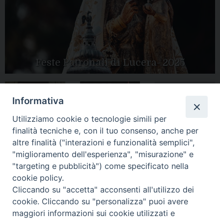
Feste Patronali di Lucera- 2025
Informativa
Tutte le gallery
Peregrinatio
Utilizziamo cookie o tecnologie simili per
Apertura Anno
Mariae in Diocesi
Giubilare 2025
finalità tecniche e, con il tuo consenso, anche per
altre finalità ("interazioni e funzionalità semplici",
"miglioramento dell'esperienza", "misurazione" e
"targeting e pubblicità") come specificato nella
cookie policy.
CONTATTI:
Cliccando su "accetta" acconsenti all'utilizzo dei
LUCERA
: Piazza Duomo, 13 - 71036 Lucera (FG) − tel.
0881/520882 - e-mail: info@diocesiluceratroia.it
Segreteria del
cookie. Cliccando su "personalizza" puoi avere
Vescovo
: tel/fax 0881/522244 - e-mail:
maggiori informazioni sui cookie utilizzati e
vescovo@diocesiluceratroia.it