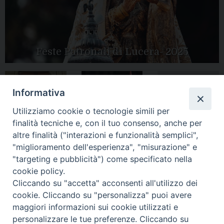
Feste Patronali di Lucera- 2025
Informativa
Tutte le gallery
Peregrinatio
Apertura Anno
Utilizziamo cookie o tecnologie simili per
Mariae in Diocesi
Giubilare 2025
finalità tecniche e, con il tuo consenso, anche per
altre finalità ("interazioni e funzionalità semplici",
"miglioramento dell'esperienza", "misurazione" e
"targeting e pubblicità") come specificato nella
cookie policy.
CONTATTI:
LUCERA
: Piazza Duomo, 13 - 71036 Lucera (FG) − tel.
Cliccando su "accetta" acconsenti all'utilizzo dei
0881/520882 - e-mail: info@diocesiluceratroia.it
Segreteria del
cookie. Cliccando su "personalizza" puoi avere
Vescovo
: tel/fax 0881/522244 - e-mail:
maggiori informazioni sui cookie utilizzati e
vescovo@diocesiluceratroia.it
TROIA
: Piazza Episcopio - 71029 Troia (FG) − tel. 0881/977051
personalizzare le tue preferenze. Cliccando su