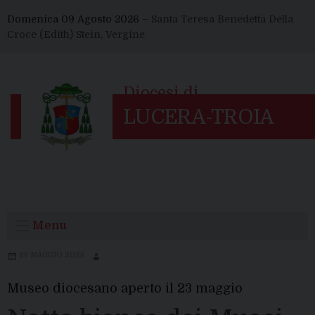
Skip
Domenica 09 Agosto 2026 –
Santa Teresa Benedetta Della
to
Croce (Edith) Stein, Vergine
content
Menu
23 MAGGIO 2026
Museo diocesano aperto il 23 maggio