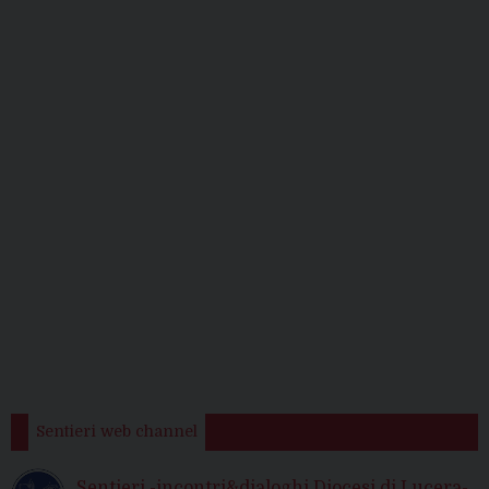
Sentieri web channel
Sentieri -incontri&dialoghi Diocesi di Lucera-