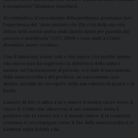
è scongiurato”
(Romano Guardini).
Accostandoci al sacramento della penitenza, possiamo fare
l’esperienza del “
dono gratuito che Dio ci fa della sua vita,
infusa nella nostra anima dallo Spirito Santo per guarirla dal
peccato e santificarla
” (
CCC
, 1999) e così, uniti a Cristo,
diventare nuove creature.
Con il battesimo siamo nati a vita nuova. Ora poiché questa
vita nuova non ha soppresso la debolezza della natura
umana, né l’inclinazione al peccato, ci è dato il sacramento
della misericordia e del perdono, un sacramento non
abolito, ma tutto da riscoprire nella sua valenza di grazia e di
bontà.
L’amore di Dio ci attira a sé e muove il nostro cuore verso il
cuore di Cristo che, attraverso il suo ministro, dona il
perdono che fa vivere noi e il mondo intero. E la comunità
cristiana ci accompagna verso il Dio della misericordia e ci
sostiene nella fedeltà a lui.