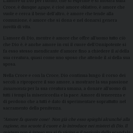
L’amore di Dio per l’uomo, che si esprime e si mostra sulla
Croce, è dunque
agape
, è cioè amore oblativo, è amore che
vuole e cerca il bene dell’altro, è amore che tende alla
comunione, è amore che si dona e nel donarsi genera
novità di vita.
L’amore di Dio, mentre è amore che offre all’uomo tutto ciò
che Dio è, è anche amore in cui il cuore dell’Onnipotente si
fa esso stesso mendicante d’amore fino a chiedere il
sì
della
sua creatura, quasi come uno sposo che attende il
sì
della sua
sposa.
Nella Croce e con la Croce, Dio continua lungo il corso dei
secoli a riproporre il suo amore, a mostrare la sua passione
innamorata
per la sua creatura umana, a donare all’uomo di
tutti i tempi la misericordia e la pace. Amore di tenerezza e
di perdono che a tutti è dato di sperimentare soprattutto nel
sacramento della penitenza.
“Amore fa queste cose! Non già che esso spieghi alcunché alla
ragione, ma scuote il cuore e lo introduce nei misteri di Dio. Il
mistero non è inteso ma si fa vicino e il pericolo dello scandalo