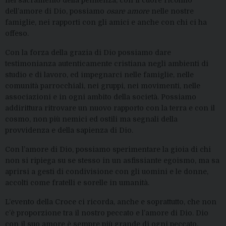
nel sacramento della penitenza, con il cuore ricolmo
dell’amore di Dio, possiamo
osare amore
nelle nostre
famiglie, nei rapporti con gli amici e anche con chi ci ha
offeso.
Con la forza della grazia di Dio possiamo dare
testimonianza autenticamente cristiana negli ambienti di
studio e di lavoro, ed impegnarci nelle famiglie, nelle
comunità parrocchiali, nei gruppi, nei movimenti, nelle
associazioni e in ogni ambito della società. Possiamo
addirittura ritrovare un nuovo rapporto con la terra e con il
cosmo, non più nemici ed ostili ma segnali della
provvidenza e della sapienza di Dio.
Con l’amore di Dio, possiamo sperimentare la gioia di chi
non si ripiega su se stesso in un asfissiante egoismo, ma sa
aprirsi a gesti di condivisione con gli uomini e le donne,
accolti come fratelli e sorelle in umanità.
L’evento della Croce ci ricorda, anche e soprattutto, che non
c’è proporzione tra il nostro peccato e l’amore di Dio. Dio
con il suo amore è sempre più grande di ogni peccato.