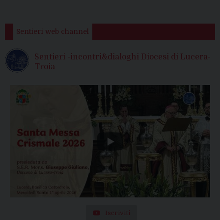
Sentieri web channel
Sentieri -incontri&dialoghi Diocesi di Lucera-
Troia
Iscriviti