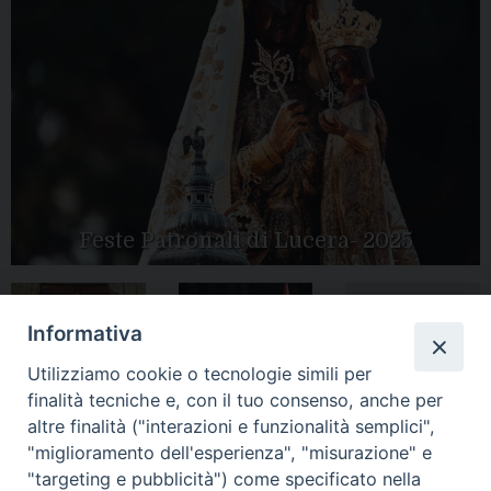
Feste Patronali di Lucera- 2025
Informativa
Tutte le gallery
Peregrinatio
Apertura Anno
Utilizziamo cookie o tecnologie simili per
Mariae in Diocesi
Giubilare 2025
finalità tecniche e, con il tuo consenso, anche per
altre finalità ("interazioni e funzionalità semplici",
"miglioramento dell'esperienza", "misurazione" e
"targeting e pubblicità") come specificato nella