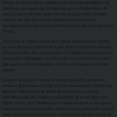
l’uomo si riduce ad un ammasso di incomprensibilità e di
morte,un ammasso che si trascina per le strade della vita
senza essere sfiorato dalla Vita. Se non gli viene rivelato
l’amore, se egli non viene colmato d’amore, se non
sperimenta l’amore, l’uomo si ritrova privo di vita e di senso
di vita.
Ancor più il cristiano non può vivere senza amore. Perché,
se non incontra l’Amore non può dirsi nemmeno cristiano.
All’inizio della vita cristiana non c’è, infatti, una decisione o
una scelta individuale, ma l’incontro con una Persona che
per amore si fa accessibile e vicina, anzi amica ed intimo
amore.
L’amore di Dio per l’uomo si mostra già nella creazione
stessa e, pian piano, giunge a farsi chiaramente visibile nel
mistero della Croce, in quella
kenosi
di Dio,
scandalo
dell’abbassamento e dello svuotamento di sé ad opera del
Figlio di Dio, che
“maltrattato, si lasciò umiliare e non aprì la
sua bocca; era come agnello condotto al macello, come pecora
muta di fronte ai suoi tosatori, e non aprì la sua bocca”
(Is 53,