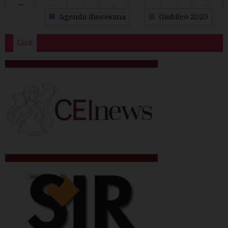
31
1
2
3
4
5
6
Agenda diocesana
Giubileo 2025
Link