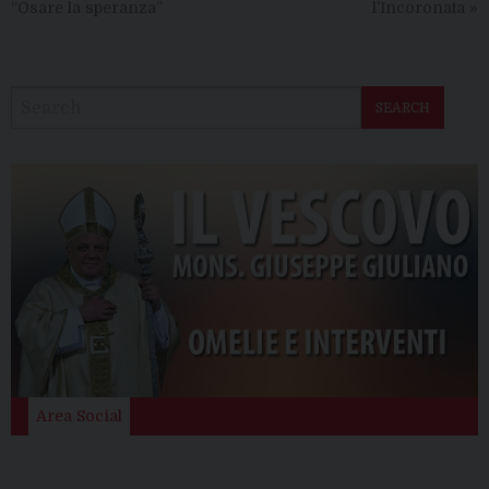
“Osare la speranza”
l’Incoronata
»
SEARCH
Area Social