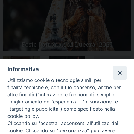
Feste Patronali di Lucera- 2025
Informativa
Tutte le gallery
Peregrinatio
Apertura Anno
Utilizziamo cookie o tecnologie simili per
Mariae in Diocesi
Giubilare 2025
finalità tecniche e, con il tuo consenso, anche per
altre finalità ("interazioni e funzionalità semplici",
"miglioramento dell'esperienza", "misurazione" e
"targeting e pubblicità") come specificato nella
cookie policy.
CONTATTI:
LUCERA
: Piazza Duomo, 13 - 71036 Lucera (FG) − tel.
Cliccando su "accetta" acconsenti all'utilizzo dei
0881/520882 - e-mail: info@diocesiluceratroia.it
Segreteria del
cookie. Cliccando su "personalizza" puoi avere
Vescovo
: tel/fax 0881/522244 - e-mail: