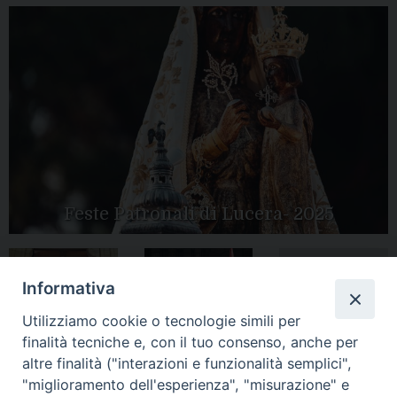
Feste Patronali di Lucera- 2025
Informativa
Tutte le gallery
Peregrinatio
Apertura Anno
Utilizziamo cookie o tecnologie simili per
Mariae in Diocesi
Giubilare 2025
finalità tecniche e, con il tuo consenso, anche per
altre finalità ("interazioni e funzionalità semplici",
"miglioramento dell'esperienza", "misurazione" e