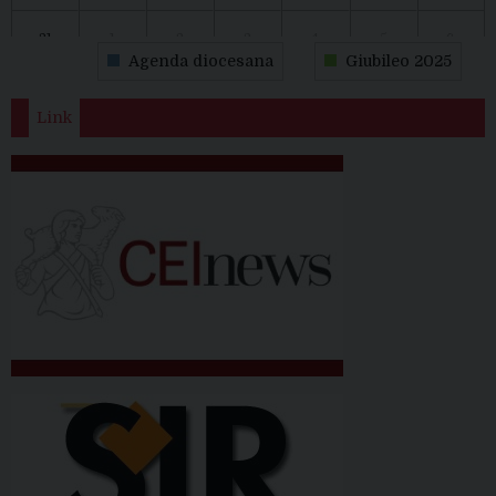
31
1
2
3
4
5
6
Agenda diocesana
Giubileo 2025
Link