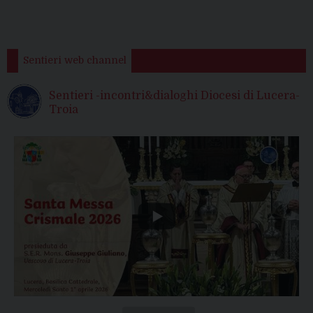
Sentieri web channel
Sentieri -incontri&dialoghi Diocesi di Lucera-
Troia