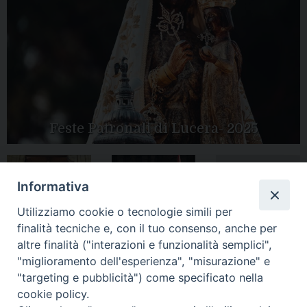
Feste Patronali di Lucera- 2025
Informativa
Tutte le gallery
Peregrinatio
Apertura Anno
Utilizziamo cookie o tecnologie simili per
Mariae in Diocesi
Giubilare 2025
finalità tecniche e, con il tuo consenso, anche per
altre finalità ("interazioni e funzionalità semplici",
"miglioramento dell'esperienza", "misurazione" e
"targeting e pubblicità") come specificato nella
cookie policy.
CONTATTI:
LUCERA
: Piazza Duomo, 13 - 71036 Lucera (FG) − tel.