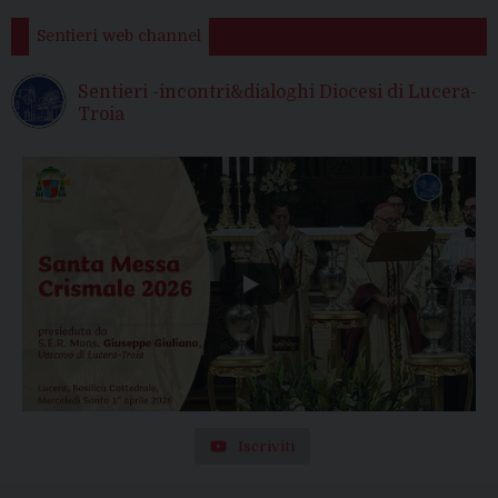
Sentieri web channel
Sentieri -incontri&dialoghi Diocesi di Lucera-
Troia
Iscriviti