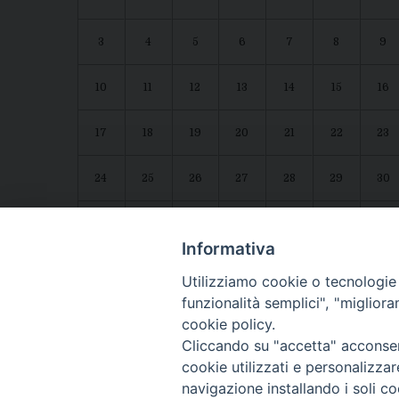
3
4
5
6
7
8
9
10
11
12
13
14
15
16
17
18
19
20
21
22
23
24
25
26
27
28
29
30
31
1
2
3
4
5
6
Agenda diocesana
Giubileo 2025
Informativa
Utilizziamo cookie o tecnologie s
funzionalità semplici", "miglior
cookie policy.
Cliccando su "accetta" acconsent
cookie utilizzati e personalizza
navigazione installando i soli co