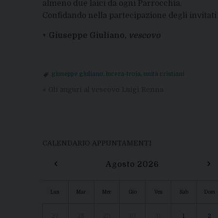
almeno due laici da ogni Parrocchia.
Confidando nella partecipazione degli invitati v
+ Giuseppe Giuliano,
vescovo
giuseppe giuliano
,
lucera-troia
,
unità cristiani
«
Gli auguri al vescovo Luigi Renna
CALENDARIO APPUNTAMENTI
‹
›
Agosto 2026
Lun
Mar
Mer
Gio
Ven
Sab
Dom
27
28
29
30
31
1
2