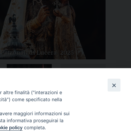
 Patronali di Lucera- 2025
Tutte le gallery
Peregrinatio Mariae in
altre finalità ("interazioni e
Diocesi
cità") come specificato nella
 avere maggiori informazioni sui
sta informativa proseguirai la
kie policy
completa.