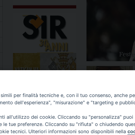
Feste
Apertura Anno Giubilare
imili per finalità tecniche e, con il tuo consenso, anche per 
2025
amento dell'esperienza", "misurazione" e "targeting e pubbli
i all'utilizzo dei cookie. Cliccando su "personalizza" puoi
re le tue preferenze. Cliccando su "rifiuta" o chiudendo que
okie tecnici. Ulteriori informazioni sono disponibili nella
coo