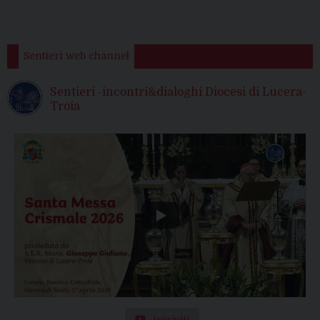
Sentieri web channel
Sentieri -incontri&dialoghi Diocesi di Lucera-
Troia
Iscriviti