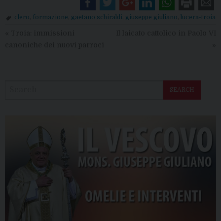
clero
,
formazione
,
gaetano schiraldi
,
giuseppe giuliano
,
lucera-troia
«
Troia: immissioni
Il laicato cattolico in Paolo VI
canoniche dei nuovi parroci
»
SEARCH