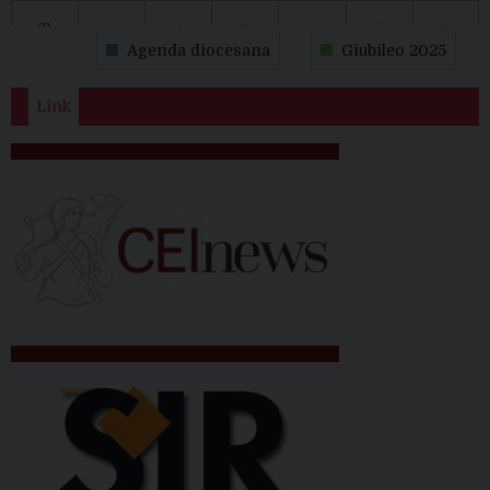
31
1
2
3
4
5
6
Agenda diocesana
Giubileo 2025
Link