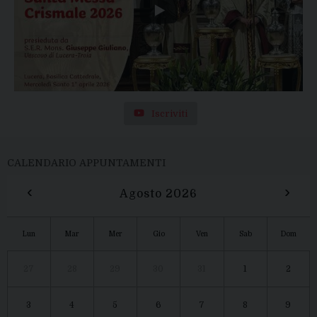
Iscriviti
CALENDARIO APPUNTAMENTI
‹
›
Agosto 2026
Lun
Mar
Mer
Gio
Ven
Sab
Dom
27
28
29
30
31
1
2
3
4
5
6
7
8
9