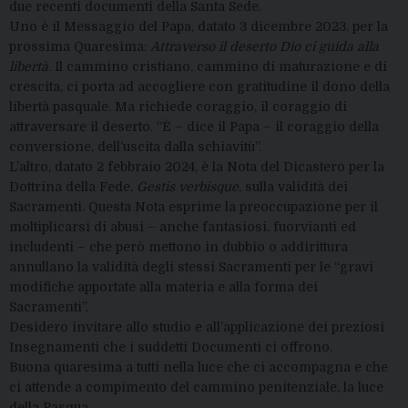
due recenti documenti della Santa Sede.
Uno è il Messaggio del Papa, datato 3 dicembre 2023, per la
prossima Quaresima:
Attraverso il deserto Dio ci guida alla
libertà
. Il cammino cristiano, cammino di maturazione e di
crescita, ci porta ad accogliere con gratitudine il dono della
libertà pasquale. Ma richiede coraggio, il coraggio di
attraversare il deserto. “È – dice il Papa – il coraggio della
conversione, dell’uscita dalla schiavitù”.
L’altro, datato 2 febbraio 2024, è la Nota del Dicastero per la
Dottrina della Fede,
Gestis verbisque
, sulla validità dei
Sacramenti. Questa Nota esprime la preoccupazione per il
moltiplicarsi di abusi – anche fantasiosi, fuorvianti ed
includenti – che però mettono in dubbio o addirittura
annullano la validità degli stessi Sacramenti per le “gravi
modifiche apportate alla materia e alla forma dei
Sacramenti”.
Desidero invitare allo studio e all’applicazione dei preziosi
Insegnamenti che i suddetti Documenti ci offrono.
Buona quaresima a tutti nella luce che ci accompagna e che
ci attende a compimento del cammino penitenziale, la luce
della Pasqua.