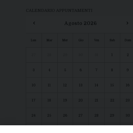
CALENDARIO APPUNTAMENTI
‹
›
Agosto 2026
Lun
Mar
Mer
Gio
Ven
Sab
Dom
27
28
29
30
31
1
2
3
4
5
6
7
8
9
10
11
12
13
14
15
16
17
18
19
20
21
22
23
24
25
26
27
28
29
30
31
1
2
3
4
5
6