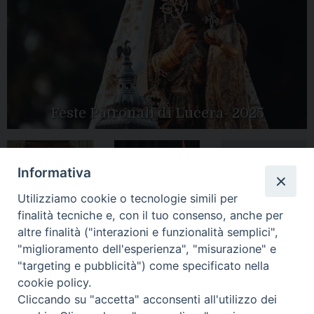
Feste Patronali di Lucera- 2025
Informativa
Tutte le gallery
Peregrinatio
Apertura Anno
Utilizziamo cookie o tecnologie simili per
Mariae in Diocesi
Giubilare 2025
finalità tecniche e, con il tuo consenso, anche per
altre finalità ("interazioni e funzionalità semplici",
"miglioramento dell'esperienza", "misurazione" e
"targeting e pubblicità") come specificato nella
cookie policy.
CONTATTI:
LUCERA
: Piazza Duomo, 13 - 71036 Lucera (FG) − tel.
Cliccando su "accetta" acconsenti all'utilizzo dei
0881/520882 - e-mail: info@diocesiluceratroia.it
Segreteria del