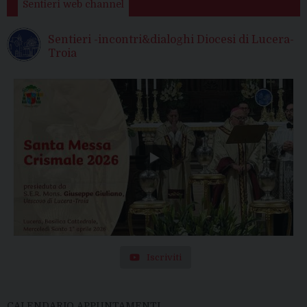
Sentieri web channel
Sentieri -incontri&dialoghi Diocesi di Lucera-
Troia
Iscriviti
CALENDARIO APPUNTAMENTI