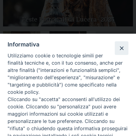
Feste Patronali di Lucera- 2025
Informativa
Tutte le gallery
Peregrinatio
Apertura Anno
Utilizziamo cookie o tecnologie simili per
Mariae in Diocesi
Giubilare 2025
finalità tecniche e, con il tuo consenso, anche per
altre finalità ("interazioni e funzionalità semplici",
"miglioramento dell'esperienza", "misurazione" e
"targeting e pubblicità") come specificato nella
cookie policy.
CONTATTI:
Cliccando su "accetta" acconsenti all'utilizzo dei
LUCERA
: Piazza Duomo, 13 - 71036 Lucera (FG) − tel.
0881/520882 - e-mail: info@diocesiluceratroia.it
Segreteria del
cookie. Cliccando su "personalizza" puoi avere
Vescovo
: tel/fax 0881/522244 - e-mail:
maggiori informazioni sui cookie utilizzati e
vescovo@diocesiluceratroia.it
TROIA
: Piazza Episcopio - 71029 Troia (FG) − tel. 0881/977051
personalizzare le tue preferenze. Cliccando su
"rifiuta" o chiudendo questa informativa proseguirai
la navigazione installando i soli cookie tecnici.