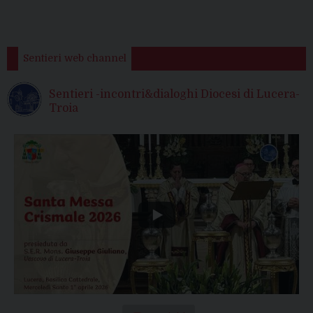
Sentieri web channel
Sentieri -incontri&dialoghi Diocesi di Lucera-
Troia