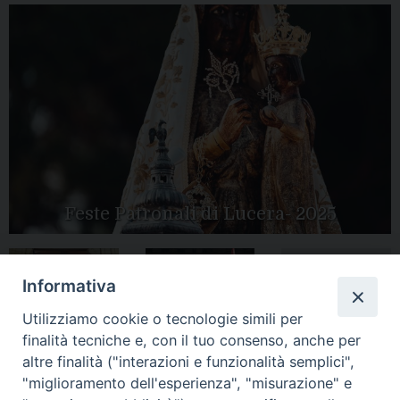
Feste Patronali di Lucera- 2025
Informativa
Tutte le gallery
Peregrinatio
Apertura Anno
Utilizziamo cookie o tecnologie simili per
Mariae in Diocesi
Giubilare 2025
finalità tecniche e, con il tuo consenso, anche per
altre finalità ("interazioni e funzionalità semplici",
"miglioramento dell'esperienza", "misurazione" e