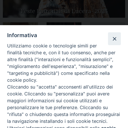
Feste Patronali di Lucera- 2025
Informativa
Tutte le gallery
Peregrinatio
Apertura Anno
Utilizziamo cookie o tecnologie simili per
Mariae in Diocesi
Giubilare 2025
finalità tecniche e, con il tuo consenso, anche per
altre finalità ("interazioni e funzionalità semplici",
"miglioramento dell'esperienza", "misurazione" e
"targeting e pubblicità") come specificato nella
cookie policy.
CONTATTI:
LUCERA
: Piazza Duomo, 13 - 71036 Lucera (FG) − tel.
Cliccando su "accetta" acconsenti all'utilizzo dei
0881/520882 - e-mail: info@diocesiluceratroia.it
Segreteria del
cookie. Cliccando su "personalizza" puoi avere
Vescovo
: tel/fax 0881/522244 - e-mail:
maggiori informazioni sui cookie utilizzati e
vescovo@diocesiluceratroia.it
TROIA
: Piazza Episcopio - 71029 Troia (FG) − tel. 0881/977051
personalizzare le tue preferenze. Cliccando su
"rifiuta" o chiudendo questa informativa proseguirai
la navigazione installando i soli cookie tecnici.