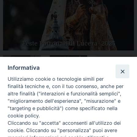
Feste Patronali di Lucera- 2025
Informativa
Tutte le gallery
Peregrinatio
Utilizziamo cookie o tecnologie simili per
Apertura Anno
Mariae in Diocesi
Giubilare 2025
finalità tecniche e, con il tuo consenso, anche per
altre finalità ("interazioni e funzionalità semplici",
"miglioramento dell'esperienza", "misurazione" e
"targeting e pubblicità") come specificato nella
cookie policy.
CONTATTI:
Cliccando su "accetta" acconsenti all'utilizzo dei
LUCERA
: Piazza Duomo, 13 - 71036 Lucera (FG) − tel.
0881/520882 - e-mail: info@diocesiluceratroia.it
Segreteria del
cookie. Cliccando su "personalizza" puoi avere
Vescovo
: tel/fax 0881/522244 - e-mail: