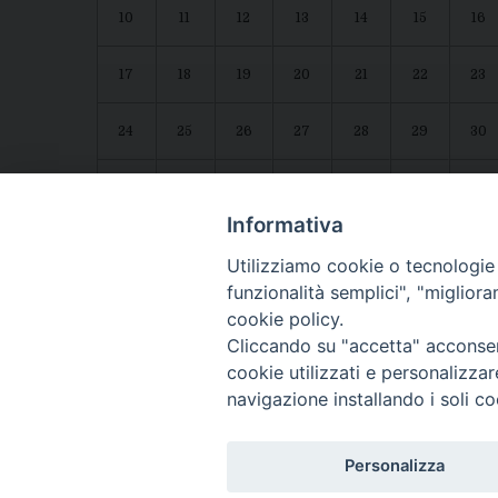
10
11
12
13
14
15
16
17
18
19
20
21
22
23
24
25
26
27
28
29
30
31
1
2
3
4
5
6
Agenda diocesana
Giubileo 2025
Informativa
Utilizziamo cookie o tecnologie s
funzionalità semplici", "miglior
cookie policy.
Cliccando su "accetta" acconsent
cookie utilizzati e personalizza
navigazione installando i soli co
CONTATTI:
LUCERA
: Piazza Duomo, 13 - 71036 Lucera (FG) − tel. 08
Personalizza
Segreteria del Vescovo
: tel/fax 0881/522244 - e-mail: v
TROIA
: Piazza Episcopio - 71029 Troia (FG) − tel. 0881/