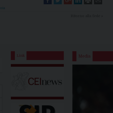
roia
Ritorno alla fede
»
Link
Media