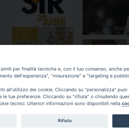
Feste
Apertura Anno Giubilare
imili per finalità tecniche e, con il tuo consenso, anche per 
2025
amento dell'esperienza", "misurazione" e "targeting e pubbli
i all'utilizzo dei cookie. Cliccando su "personalizza" puoi
re le tue preferenze. Cliccando su "rifiuta" o chiudendo que
okie tecnici. Ulteriori informazioni sono disponibili nella
coo
81/520882 - e-mail: info@diocesiluceratroia.it
Rifiuta
escovo@diocesiluceratroia.it
977051