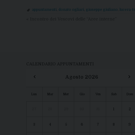
appuntamenti
,
donato ogliari
,
giuseppe giuliano
,
lucera-t
«
Incontro dei Vescovi delle “Aree interne”
CALENDARIO APPUNTAMENTI
‹
›
Agosto 2026
Lun
Mar
Mer
Gio
Ven
Sab
Dom
27
28
29
30
31
1
2
3
4
5
6
7
8
9