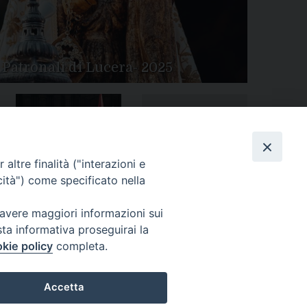
 Patronali di Lucera- 2025
Tutte le gallery
Peregrinatio Mariae in
altre finalità ("interazioni e
Diocesi
cità") come specificato nella
 avere maggiori informazioni sui
sta informativa proseguirai la
kie policy
completa.
Accetta