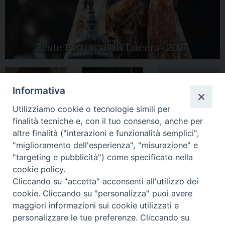
Feste Patronali di Lucera- 2025
Informativa
Tutte le gallery
Peregrinatio
Apertura Anno
Utilizziamo cookie o tecnologie simili per
Mariae in Diocesi
Giubilare 2025
finalità tecniche e, con il tuo consenso, anche per
altre finalità ("interazioni e funzionalità semplici",
"miglioramento dell'esperienza", "misurazione" e
"targeting e pubblicità") come specificato nella
cookie policy.
CONTATTI:
LUCERA
: Piazza Duomo, 13 - 71036 Lucera (FG) − tel.
Cliccando su "accetta" acconsenti all'utilizzo dei
0881/520882 - e-mail: info@diocesiluceratroia.it
Segreteria del
cookie. Cliccando su "personalizza" puoi avere
Vescovo
: tel/fax 0881/522244 - e-mail:
vescovo@diocesiluceratroia.it
maggiori informazioni sui cookie utilizzati e
TROIA
: Piazza Episcopio - 71029 Troia (FG) − tel. 0881/977051
personalizzare le tue preferenze. Cliccando su