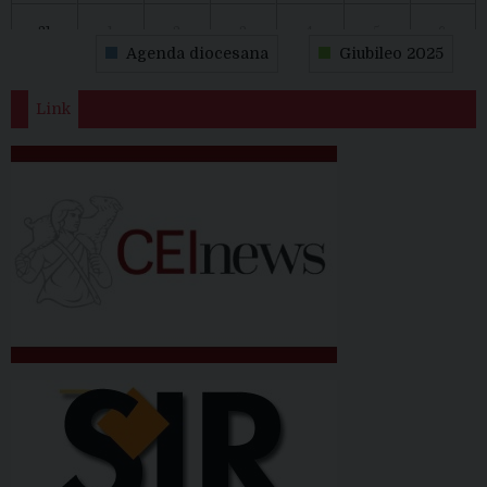
31
1
2
3
4
5
6
Agenda diocesana
Giubileo 2025
Link