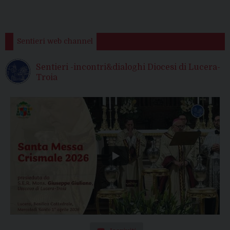
Sentieri web channel
Sentieri -incontri&dialoghi Diocesi di Lucera-
Troia