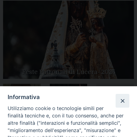
Feste Patronali di Lucera- 2025
Informativa
Tutte le gallery
Peregrinatio
Apertura Anno
Utilizziamo cookie o tecnologie simili per
Mariae in Diocesi
Giubilare 2025
finalità tecniche e, con il tuo consenso, anche per
altre finalità ("interazioni e funzionalità semplici",
"miglioramento dell'esperienza", "misurazione" e