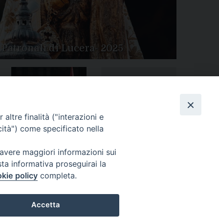
 Patronali di Lucera- 2025
Tutte le gallery
Peregrinatio Mariae in
altre finalità ("interazioni e
Diocesi
cità") come specificato nella
 avere maggiori informazioni sui
sta informativa proseguirai la
kie policy
completa.
Accetta