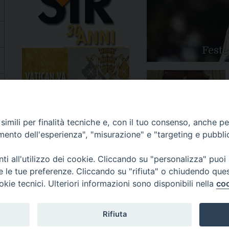
Feste
Apertura Anno Giubilare
imili per finalità tecniche e, con il tuo consenso, anche per 
2025
amento dell'esperienza", "misurazione" e "targeting e pubbli
i all'utilizzo dei cookie. Cliccando su "personalizza" puoi
re le tue preferenze. Cliccando su "rifiuta" o chiudendo que
okie tecnici. Ulteriori informazioni sono disponibili nella
coo
81/520882 - e-mail: info@diocesiluceratroia.it
Rifiuta
escovo@diocesiluceratroia.it
977051