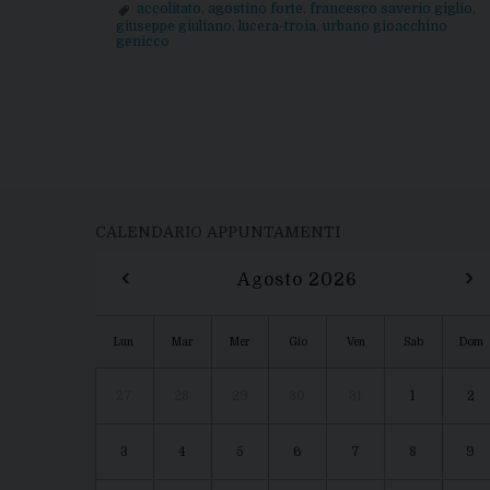
accolitato
,
agostino forte
,
francesco saverio giglio
,
giuseppe giuliano
,
lucera-troia
,
urbano gioacchino
genicco
P
o
s
t
CALENDARIO APPUNTAMENTI
‹
›
N
Agosto 2026
a
Lun
Mar
Mer
Gio
Ven
Sab
Dom
v
27
28
29
30
31
1
2
i
3
4
5
6
7
8
9
g