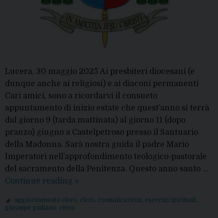
Lucera, 30 maggio 2025 Ai presbiteri diocesani (e
dunque anche ai religiosi) e ai diaconi permanenti
Cari amici, sono a ricordarvi il consueto
appuntamento di inizio estate che quest’anno si terrà
dal giorno 9 (tarda mattinata) al giorno 11 (dopo
pranzo) giugno a Castelpetroso presso il Santuario
della Madonna. Sarà nostra guida il padre Mario
Imperatori nell’approfondimento teologico-pastorale
del sacramento della Penitenza. Questo anno santo …
Comunicazioni
Continue reading
»
del
aggiornamento clero
,
clero
,
comunicazioni
,
esercizi spirituali
,
Vescovo
giuseppe giuliano
,
ritiro