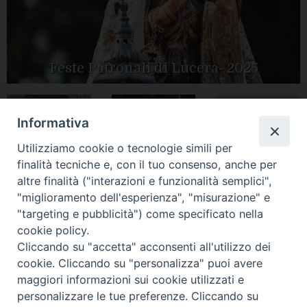
Feste Patronali di Lucera- 2025
Informativa
Tutte le gallery
Peregrinatio
Utilizziamo cookie o tecnologie simili per
Apertura Anno
Mariae in Diocesi
Giubilare 2025
finalità tecniche e, con il tuo consenso, anche per
altre finalità ("interazioni e funzionalità semplici",
"miglioramento dell'esperienza", "misurazione" e
"targeting e pubblicità") come specificato nella
cookie policy.
CONTATTI:
Cliccando su "accetta" acconsenti all'utilizzo dei
LUCERA
: Piazza Duomo, 13 - 71036 Lucera (FG) − tel.
0881/520882 - e-mail: info@diocesiluceratroia.it
Segreteria del
cookie. Cliccando su "personalizza" puoi avere
Vescovo
: tel/fax 0881/522244 - e-mail:
maggiori informazioni sui cookie utilizzati e
vescovo@diocesiluceratroia.it
TROIA
: Piazza Episcopio - 71029 Troia (FG) − tel. 0881/977051
personalizzare le tue preferenze. Cliccando su