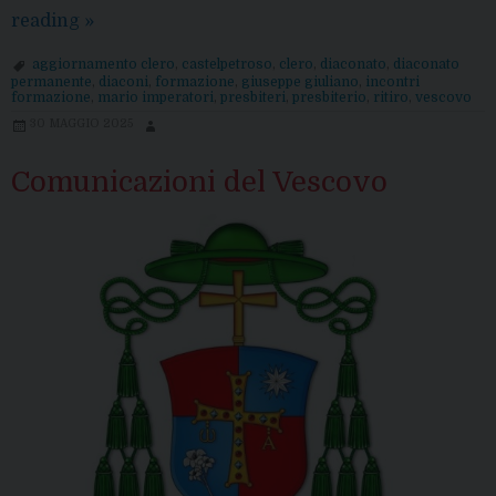
Giornate
reading
»
del
aggiornamento clero
,
castelpetroso
,
clero
,
diaconato
,
diaconato
Clero
permanente
,
diaconi
,
formazione
,
giuseppe giuliano
,
incontri
formazione
,
mario imperatori
,
presbiteri
,
presbiterio
,
ritiro
,
vescovo
a
30 MAGGIO 2025
Castelpetroso
Comunicazioni del Vescovo