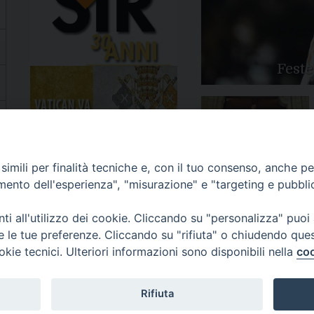
Feste
Apertura Anno Giubilare
imili per finalità tecniche e, con il tuo consenso, anche per 
2025
amento dell'esperienza", "misurazione" e "targeting e pubbli
i all'utilizzo dei cookie. Cliccando su "personalizza" puoi
re le tue preferenze. Cliccando su "rifiuta" o chiudendo que
okie tecnici. Ulteriori informazioni sono disponibili nella
coo
81/520882 - e-mail: info@diocesiluceratroia.it
Rifiuta
escovo@diocesiluceratroia.it
977051