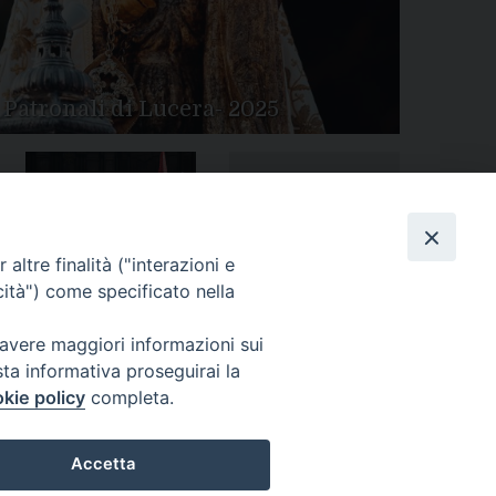
 Patronali di Lucera- 2025
Tutte le gallery
Peregrinatio Mariae in
altre finalità ("interazioni e
Diocesi
cità") come specificato nella
 avere maggiori informazioni sui
sta informativa proseguirai la
kie policy
completa.
Accetta