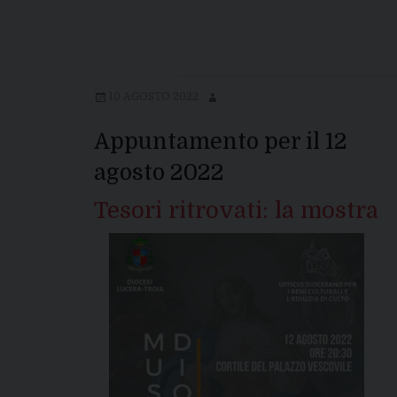
di
Lucera
10 AGOSTO 2022
Appuntamento per il 12
agosto 2022
Tesori ritrovati: la mostra