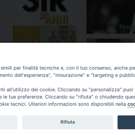
Feste
Apertura Anno Giubilare
imili per finalità tecniche e, con il tuo consenso, anche per 
2025
amento dell'esperienza", "misurazione" e "targeting e pubbli
i all'utilizzo dei cookie. Cliccando su "personalizza" puoi
re le tue preferenze. Cliccando su "rifiuta" o chiudendo que
okie tecnici. Ulteriori informazioni sono disponibili nella
coo
81/520882 - e-mail: info@diocesiluceratroia.it
Rifiuta
escovo@diocesiluceratroia.it
977051