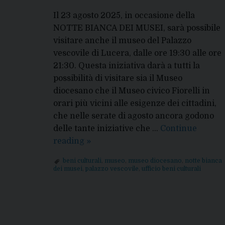
Il 23 agosto 2025, in occasione della
NOTTE BIANCA DEI MUSEI, sarà possibile
visitare anche il museo del Palazzo
vescovile di Lucera, dalle ore 19:30 alle ore
21:30. Questa iniziativa darà a tutti la
possibilità di visitare sia il Museo
diocesano che il Museo civico Fiorelli in
orari più vicini alle esigenze dei cittadini,
che nelle serate di agosto ancora godono
delle tante iniziative che …
Continue
La
reading
»
notte
beni culturali
,
museo
,
museo diocesano
,
notte bianca
bianca
dei musei
,
palazzo vescovile
,
ufficio beni culturali
dei
Musei
nella
città