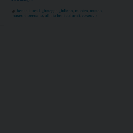
vede
beni culturali
,
giuseppe giuliano
,
mostra
,
museo
,
e
museo diocesano
,
ufficio beni culturali
,
vescovo
dice
la
Speranza:
inaugurazione
della
mostra