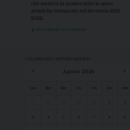
che metterà in mostra tutte le opere
artistiche restaurate nel decennio 2011-
2022.
beni culturali
,
tesori ritrovati
P
o
CALENDARIO APPUNTAMENTI
s
‹
›
Agosto 2026
t
Lun
Mar
Mer
Gio
Ven
Sab
Dom
N
27
28
29
30
31
1
2
a
v
3
4
5
6
7
8
9