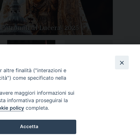
 Patronali di Lucera- 2025
Tutte le gallery
Peregrinatio Mariae in
altre finalità ("interazioni e
Diocesi
cità") come specificato nella
 avere maggiori informazioni sui
sta informativa proseguirai la
kie policy
completa.
Accetta