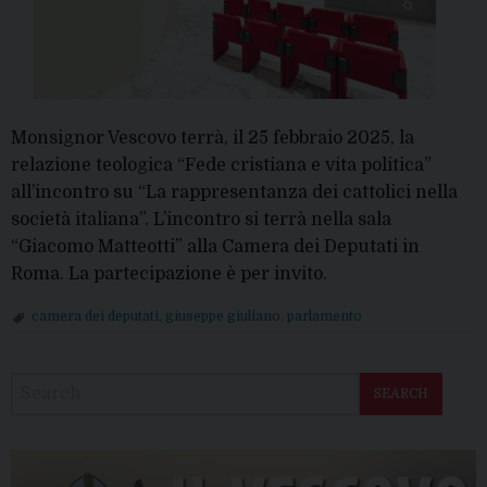
Monsignor Vescovo terrà, il 25 febbraio 2025, la
relazione teologica “Fede cristiana e vita politica”
all’incontro su “La rappresentanza dei cattolici nella
società italiana”. L’incontro si terrà nella sala
“Giacomo Matteotti” alla Camera dei Deputati in
Roma. La partecipazione è per invito.
camera dei deputati
,
giuseppe giuliano
,
parlamento
P
o
SEARCH
s
t
N