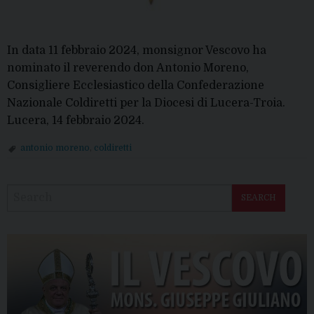
In data 11 febbraio 2024, monsignor Vescovo ha
nominato il reverendo don Antonio Moreno,
Consigliere Ecclesiastico della Confederazione
Nazionale Coldiretti per la Diocesi di Lucera-Troia.
Lucera, 14 febbraio 2024.
antonio moreno
,
coldiretti
P
o
SEARCH
s
t
N
a
v
i