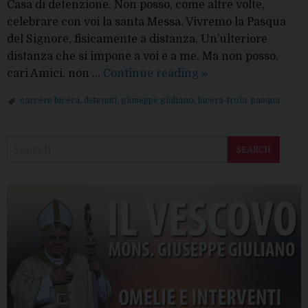
Casa di detenzione. Non posso, come altre volte,
celebrare con voi la santa Messa. Vivremo la Pasqua
del Signore, fisicamente a distanza. Un’ulteriore
distanza che si impone a voi e a me. Ma non posso,
L’augurio
cari Amici, non …
Continue reading
»
del
carcere lucera
,
detenuti
,
giuseppe giuliano
,
lucera-troia
,
pasqua
Vescovo
P
ai
o
detenuti
SEARCH
s
t
N
a
v
i
g
a
t