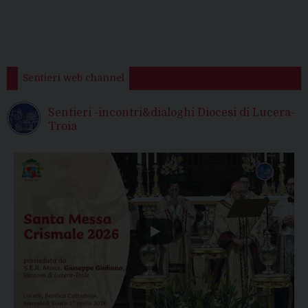
Sentieri web channel
Sentieri -incontri&dialoghi Diocesi di Lucera-
Troia