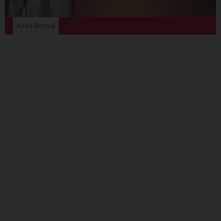
i
o
Area Social
n