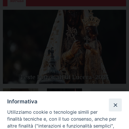
Media
Feste Patronali di Lucera- 2025
Informativa
Tutte le gallery
Peregrinatio
Apertura Anno
Utilizziamo cookie o tecnologie simili per
Mariae in Diocesi
Giubilare 2025
finalità tecniche e, con il tuo consenso, anche per
altre finalità ("interazioni e funzionalità semplici",