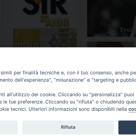
Feste
Apertura Anno Giubilare
imili per finalità tecniche e, con il tuo consenso, anche per 
2025
amento dell'esperienza", "misurazione" e "targeting e pubbli
i all'utilizzo dei cookie. Cliccando su "personalizza" puoi
re le tue preferenze. Cliccando su "rifiuta" o chiudendo que
okie tecnici. Ulteriori informazioni sono disponibili nella
coo
81/520882 - e-mail: info@diocesiluceratroia.it
Rifiuta
escovo@diocesiluceratroia.it
977051