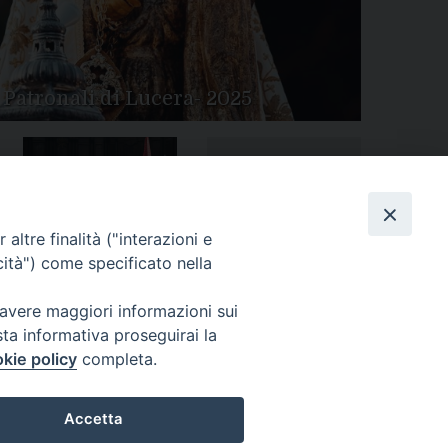
 Patronali di Lucera- 2025
Tutte le gallery
Peregrinatio Mariae in
altre finalità ("interazioni e
Diocesi
cità") come specificato nella
 avere maggiori informazioni sui
sta informativa proseguirai la
kie policy
completa.
Accetta