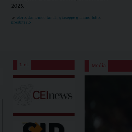
2025.
clero
,
domenico fanelli
,
giuseppe giuliano
,
lutto
,
presbiterio
Link
Media